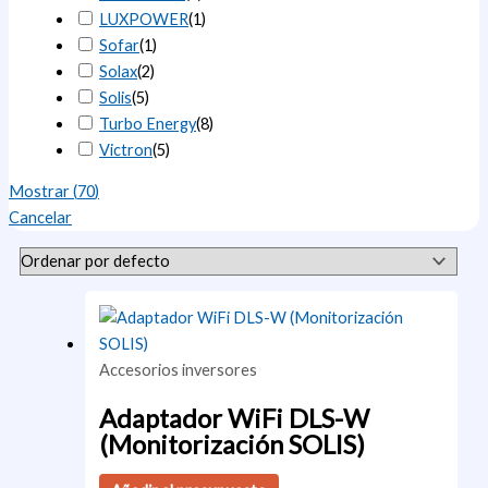
LUXPOWER
(
1
)
Sofar
(
1
)
Solax
(
2
)
Solis
(
5
)
Turbo Energy
(
8
)
Victron
(
5
)
Mostrar
(
70
)
Cancelar
Accesorios inversores
Adaptador WiFi DLS-W
(Monitorización SOLIS)