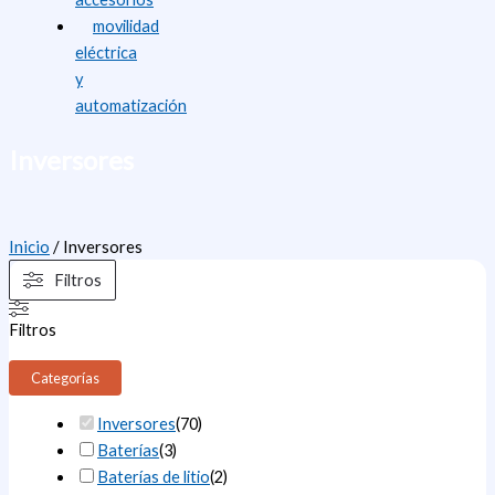
movilidad
eléctrica
y
automatización
Inversores
Inicio
/ Inversores
Filtros
Filtros
Categorías
Inversores
(
70
)
Baterías
(
3
)
Baterías de litio
(
2
)