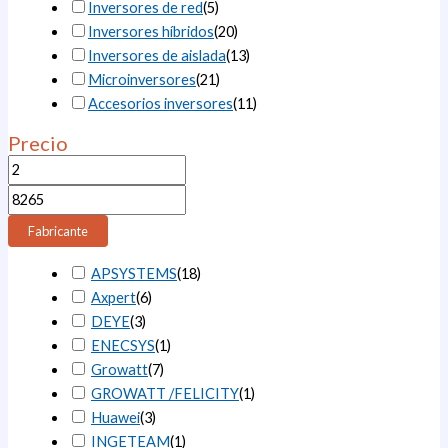
Inversores de red
(
5
)
Inversores híbridos
(
20
)
Inversores de aislada
(
13
)
Microinversores
(
21
)
Accesorios inversores
(
11
)
Precio
Fabricante
APSYSTEMS
(
18
)
Axpert
(
6
)
DEYE
(
3
)
ENECSYS
(
1
)
Growatt
(
7
)
GROWATT /FELICITY
(
1
)
Huawei
(
3
)
INGETEAM
(
1
)