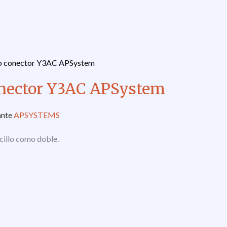
eo conector Y3AC APSystem
onector Y3AC APSystem
ante
APSYSTEMS
illo como doble.