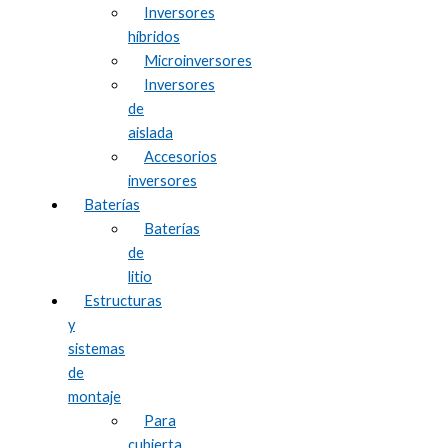
Inversores
híbridos
Microinversores
Inversores
de
aislada
Accesorios
inversores
Baterías
Baterías
de
litio
Estructuras
y
sistemas
de
montaje
Para
cubierta