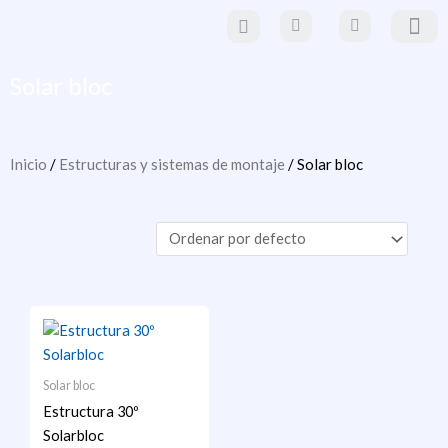
Ir
al
contenido
Paneles Solare
Estructuras y sistemas de mo
Material eléctrico y
movilidad eléctr
Solar bloc
Inicio
/
Estructuras y sistemas de montaje
/ Solar bloc
Solar bloc
Estructura 30º
Solarbloc