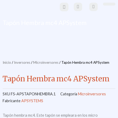
Ir
al
Paneles Solare
Estructuras y sistemas de mo
Material eléctrico y
movilidad eléctr
contenido
Tapón Hembra mc4 APSystem
Inicio
/
Inversores
/
Microinversores
/ Tapón Hembra mc4 APSystem
Tapón Hembra mc4 APSystem
SKU
FS-APSTAPONHEMBRA.1
Categoría
Microinversores
Fabricante
APSYSTEMS
Tapón hembra mc4. Este tapón se empleara en los micro