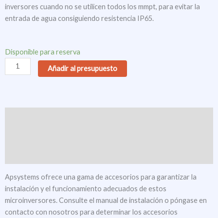
inversores cuando no se utilicen todos los mmpt, para evitar la
entrada de agua consiguiendo resistencia IP65.
Tapón
Disponible para reserva
Hembra
Añadir al presupuesto
mc4
APSystem
cantidad
Descripción
Valoraciones (0)
Descargas
Apsystems ofrece una gama de accesorios para garantizar la
instalación y el funcionamiento adecuados de estos
microinversores. Consulte el manual de instalación o póngase en
contacto con nosotros para determinar los accesorios