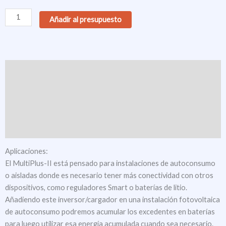
Victron
Añadir al presupuesto
MultiPlus-
II
48/3000
48V
Descripción
35-
32
Valoraciones (0)
cantidad
Descargas
Documentación técnica
Aplicaciones:
El MultiPlus-II está pensado para instalaciones de autoconsumo
o aisladas donde es necesario tener más conectividad con otros
dispositivos, como reguladores Smart o baterías de litio.
Añadiendo este inversor/cargador en una instalación fotovoltaica
de autoconsumo podremos acumular los excedentes en baterías
para luego utilizar esa energía acumulada cuando sea necesario.