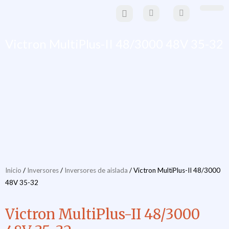
Ir
al
Paneles Solare
Estructuras y sistemas de mo
Material eléctrico y
movilidad eléctr
contenido
Victron MultiPlus-II 48/3000 48V 35-32
Inicio
/
Inversores
/
Inversores de aislada
/ Victron MultiPlus-II 48/3000
48V 35-32
Victron MultiPlus-II 48/3000