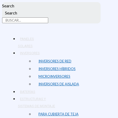
Ir
Este
Search
al
producto
Search
contenido
tiene
múltiples
variantes.
Las
PANELES
opciones
SOLARES
se
INVERSORES
pueden
INVERSORES DE RED
elegir
INVERSORES HÍBRIDOS
en
MICROINVERSORES
la
INVERSORES DE AISLADA
página
BATERÍAS
de
ESTRUCTURAS Y
producto
SISTEMAS DE MONTAJE
PARA CUBIERTA DE TEJA