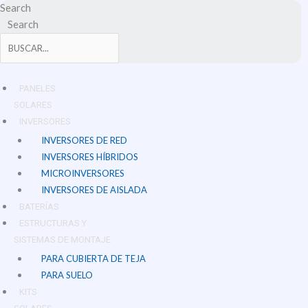
Ir
Search
al
Search
contenido
PANELES
SOLARES
INVERSORES
INVERSORES DE RED
INVERSORES HÍBRIDOS
MICROINVERSORES
INVERSORES DE AISLADA
BATERÍAS
ESTRUCTURAS Y
SISTEMAS DE MONTAJE
PARA CUBIERTA DE TEJA
PARA SUELO
KITS