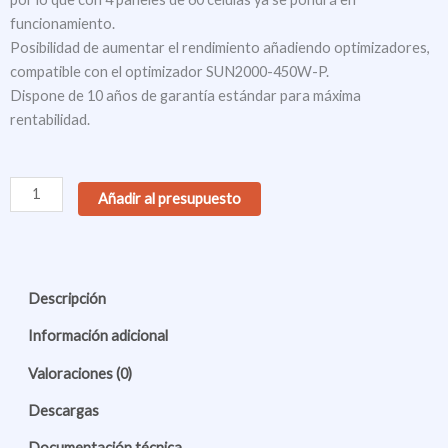
funcionamiento.
Posibilidad de aumentar el rendimiento añadiendo optimizadores,
compatible con el optimizador SUN2000-450W-P.
Dispone de 10 años de garantía estándar para máxima
rentabilidad.
Huawei
Añadir al presupuesto
SUN2000-
4KTL-
L1
(Híbrido
Descripción
nueva
generación
Información adicional
de
Valoraciones (0)
4kW)
cantidad
Descargas
Documentación técnica