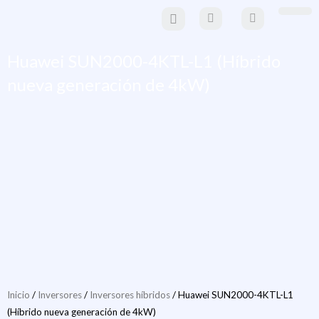
Ir
al
Paneles Solare
Estructuras y sistemas de mo
Material eléctrico y
movilidad eléctr
contenido
Huawei SUN2000-4KTL-L1 (Híbrido
nueva generación de 4kW)
Inicio
/
Inversores
/
Inversores híbridos
/ Huawei SUN2000-4KTL-L1
(Híbrido nueva generación de 4kW)