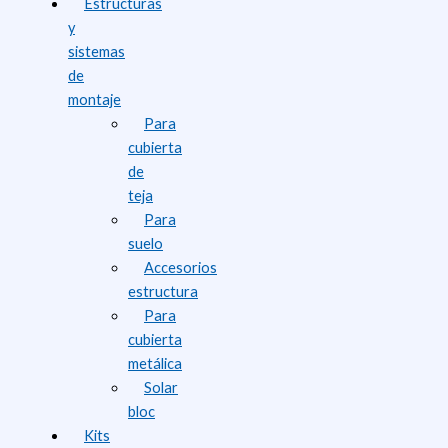
Estructuras
y
sistemas
de
montaje
Para
cubierta
de
teja
Para
suelo
Accesorios
estructura
Para
cubierta
metálica
Solar
bloc
Kits