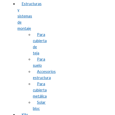
Estructuras
y
sistemas
de
montaje
Para
cubierta
de
teja
Para
suelo
Accesorios
estructura
Para
cubierta
metálica
Solar
bloc
Kits