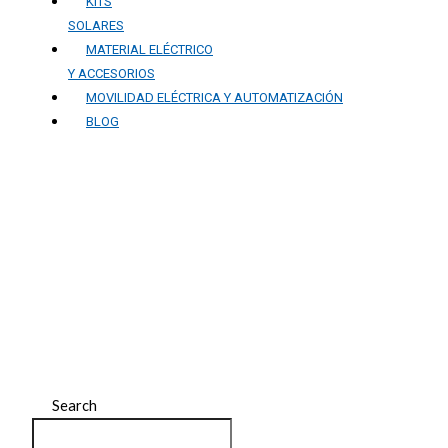
KITS
SOLARES
MATERIAL ELÉCTRICO
Y ACCESORIOS
MOVILIDAD ELÉCTRICA Y AUTOMATIZACIÓN
BLOG
Movilidad eléctrica y
automatización: ¿Cómo
están cambiando el
futuro de la energía?
Search