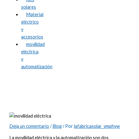
solares
Material
eléctrico
y
accesorios
movilidad
eléctrica
y
automatización
Movilidad eléctrica y automatización:
¿Cómo están cambiando el futuro de la
energía?
Deja un comentario
/
Blog
/ Por
lafabricasolar_vmphyw
La movilidad eléctrica y la automatización son dos