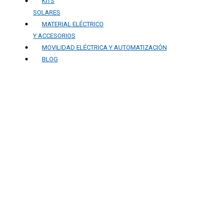
KITS
SOLARES
MATERIAL ELÉCTRICO
Y ACCESORIOS
MOVILIDAD ELÉCTRICA Y AUTOMATIZACIÓN
BLOG
Mantenimiento y
optimización de
instalaciones
fotovoltaicas en
Granada: consejos para