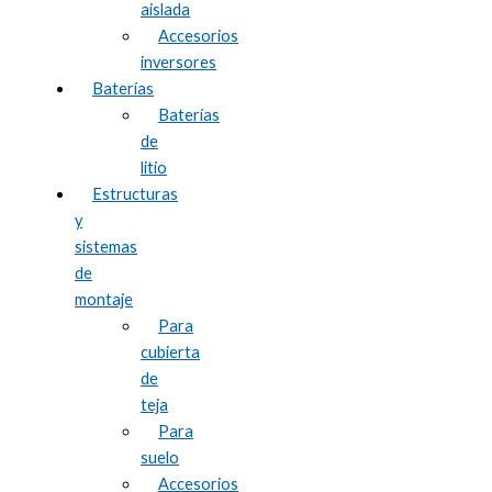
aislada
Accesorios
inversores
Baterías
Baterías
de
litio
Estructuras
y
sistemas
de
montaje
Para
cubierta
de
teja
Para
suelo
Accesorios