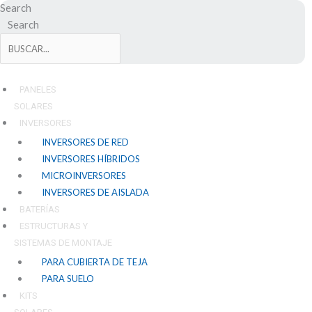
Ir
Search
al
Search
contenido
PANELES
SOLARES
INVERSORES
INVERSORES DE RED
INVERSORES HÍBRIDOS
MICROINVERSORES
INVERSORES DE AISLADA
BATERÍAS
ESTRUCTURAS Y
SISTEMAS DE MONTAJE
PARA CUBIERTA DE TEJA
PARA SUELO
KITS