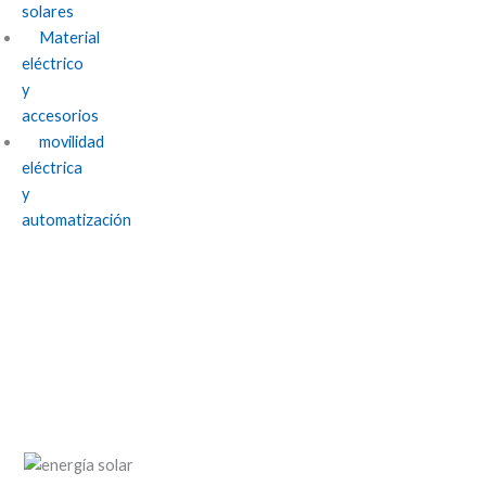
solares
Material
eléctrico
y
accesorios
movilidad
eléctrica
y
automatización
Perspectivas futuras: El rol de la energía
solar en la evolución de Granada hacia la
sostenibilidad.