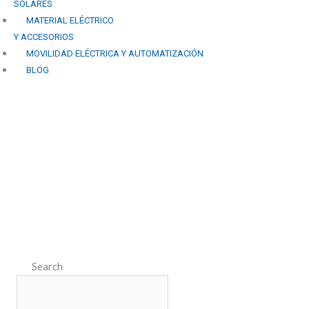
SOLARES
MATERIAL ELÉCTRICO
Y ACCESORIOS
MOVILIDAD ELÉCTRICA Y AUTOMATIZACIÓN
BLOG
Perspectivas futuras: El
rol de la energía solar en
la evolución de Granada
hacia la sostenibilidad.
Search