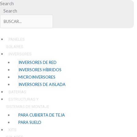
Ir
Search
al
Search
contenido
PANELES
SOLARES
INVERSORES
INVERSORES DE RED
INVERSORES HÍBRIDOS
MICROINVERSORES
INVERSORES DE AISLADA
BATERÍAS
ESTRUCTURAS Y
SISTEMAS DE MONTAJE
PARA CUBIERTA DE TEJA
PARA SUELO
KITS