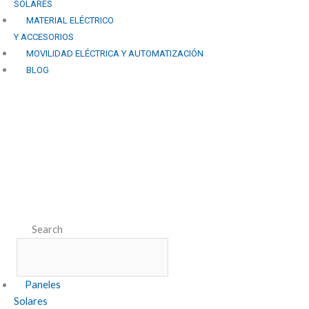
SOLARES
MATERIAL ELÉCTRICO
Y ACCESORIOS
MOVILIDAD ELÉCTRICA Y AUTOMATIZACIÓN
BLOG
Más allá de la electricidad:
Usos innovadores de la
energía solar en Granada.
Search
Paneles
Solares