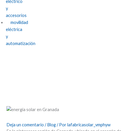
eléctrico
y
accesorios
movilidad
eléctrica
y
automatización
Más allá de la electricidad: Usos
innovadores de la energía solar en
Granada.
Deja un comentario
/
Blog
/ Por
lafabricasolar_vmphyw