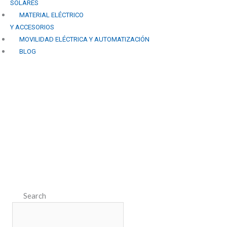
SOLARES
MATERIAL ELÉCTRICO
Y ACCESORIOS
MOVILIDAD ELÉCTRICA Y AUTOMATIZACIÓN
BLOG
Vida Sostenible en Jaén:
Liderando el Camino con
la Instalación de Paneles
Solares
Search