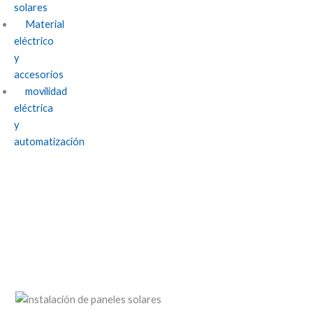
solares
Material
eléctrico
y
accesorios
movilidad
eléctrica
y
automatización
Vida Sostenible en Jaén: Liderando el
Camino con la Instalación de Paneles
Solares