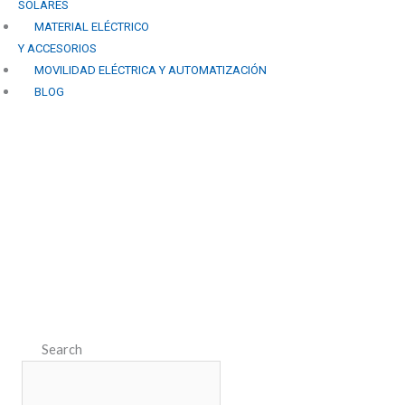
SOLARES
MATERIAL ELÉCTRICO
Y ACCESORIOS
MOVILIDAD ELÉCTRICA Y AUTOMATIZACIÓN
BLOG
Todo lo que necesitas
saber sobre la instalación
de paneles solares: Guía
completa
Search