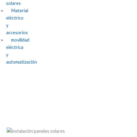
solares
Material
eléctrico
y
accesorios
movilidad
eléctrica
y
automatización
Todo lo que necesitas saber sobre la
instalación de paneles solares: Guía
completa