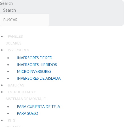
Ir
Search
al
Search
contenido
PANELES
SOLARES
INVERSORES
INVERSORES DE RED
INVERSORES HÍBRIDOS
MICROINVERSORES
INVERSORES DE AISLADA
BATERÍAS
ESTRUCTURAS Y
SISTEMAS DE MONTAJE
PARA CUBIERTA DE TEJA
PARA SUELO
KITS