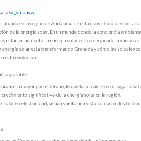
icasolar_vmphyw
ituada en la región de Andalucía, se está convirtiendo en un faro d
ción de la energía solar. En un mundo donde la conciencia ambiental
les están en aumento, la energía solar está emergiendo como una 
a energía solar está transformando Granada y cómo las soluciones
n esta evolución.
al Inagotable
rante la mayor parte del año, lo que la convierte en el lugar ideal 
 crecimiento significativo de la energía solar en la región.
uz solar en electricidad, se han vuelto una vista común en los techo
da
tajas en Granada y en cualquier lugar donde se implemente: