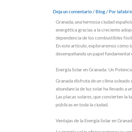
Deja un comentario
/
Blog
/ Por
lafabr
Granada, una hermosa ciudad española s
energética gracias a la creciente adop
dependencia de los combustibles fósi
En este artículo, exploraremos cómo l
desempeñando un papel fundamental e
Energía Solar en Granada: Un Potenci
Granada disfruta de un clima soleado du
abundancia de luz solar ha llevado a un
Las placas solares, que convierten la l
públicas en toda la ciudad.
Ventajas de la Energía Solar en Grana
La energía solar ofrece numerosas ven