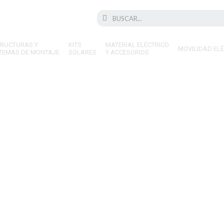
Search
Search
TRUCTURAS Y
KITS
MATERIAL ELÉCTRICO
MOVILIDAD EL
STEMAS DE MONTAJE
SOLARES
Y ACCESORIOS
medida: Cómo la energía so