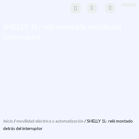
Ir
al
Paneles Solare
Estructuras y sistemas de mo
Material eléctrico y
movilidad eléctr
contenido
SHELLY 1L- relé montado detrás del
interruptor
Inicio
/
movilidad eléctrica y automatización
/ SHELLY 1L- relé montado
detrás del interruptor