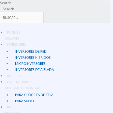
Ir
Search
al
Search
contenido
PANELES
SOLARES
INVERSORES
INVERSORES DE RED
INVERSORES HÍBRIDOS
MICROINVERSORES
INVERSORES DE AISLADA
BATERÍAS
ESTRUCTURAS Y
SISTEMAS DE MONTAJE
PARA CUBIERTA DE TEJA
PARA SUELO
KITS