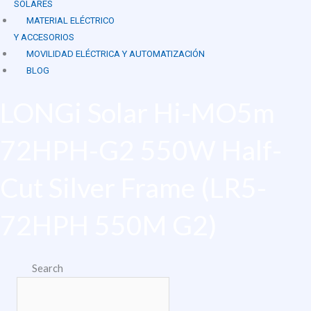
SOLARES
MATERIAL ELÉCTRICO
Y ACCESORIOS
MOVILIDAD ELÉCTRICA Y AUTOMATIZACIÓN
BLOG
LONGi Solar Hi-MO5m
72HPH-G2 550W Half-
Cut Silver Frame (LR5-
72HPH 550M G2)
Search