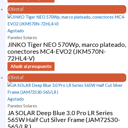
¡Oferta!
Agotado
Paneles Solares
JINKO Tiger NEO 570Wp, marco plateado,
conectores MC4-EVO2 (JKM570N-
72HL4-V)
Añadir al presupuesto
¡Oferta!
Agotado
Paneles Solares
JA SOLAR Deep Blue 3.0 Pro LR Series
565W Half Cut Silver Frame (JAM72S30-
565/LR )