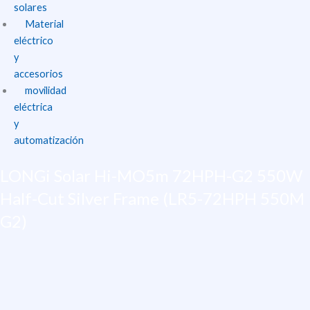
solares
Material
eléctrico
y
accesorios
movilidad
eléctrica
y
automatización
LONGi Solar Hi-MO5m 72HPH-G2 550W
Half-Cut Silver Frame (LR5-72HPH 550M
G2)