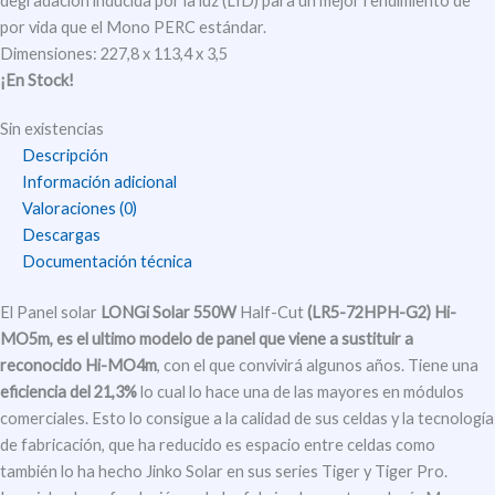
degradación inducida por la luz (LID) para un mejor rendimiento de
por vida que el Mono PERC estándar.
Dimensiones: 227,8 x 113,4 x 3,5
¡En Stock!
Sin existencias
Descripción
Información adicional
Valoraciones (0)
Descargas
Documentación técnica
El Panel solar
LONGi Solar 550W
Half-Cut
(LR5-72HPH-G2) Hi-
MO5m,
es el ultimo modelo de panel que viene a sustituir a
reconocido Hi-MO4m
, con el que convivirá algunos años. Tiene una
eficiencia del 21,3%
lo cual lo hace una de las mayores en módulos
comerciales. Esto lo consigue a la calidad de sus celdas y la tecnología
de fabricación, que ha reducido es espacio entre celdas como
también lo ha hecho Jinko Solar en sus series Tiger y Tiger Pro.