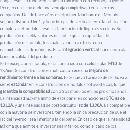
Longi desde su fundación, solo ha fabricado con tecnología Mono
Perc, lo cual le ha dado una
ventaja completiva
frente a otras
compañías. Desde hace años
es el primer fabricante
de Módulos
según el listado
Tier 1
, y tiene integrado verticalmente la fabricación
completa del modulo, desde la fabricación de lingotes y celdas. Su
producción de celda solar es del doble que su capacidad de
producción de modulo, los cuales venden a otros a otros
ensambladores de módulos. Esta
integración vertical
, hace controlar
la mejor calidad del producto.
Este excepcional modulo, esta construido con celda solar
M10
de
182mm. Su construcción en half cut, ofrece una
mejora de
rendimiento frente a las sombras
. Este nuevo formato de celda, va a
ser el
estándar
en la construcción de módulos fotovoltaicos, lo que
garantiza la compatibilidad
con otros módulos en los próximos años.
La intensidad máxima Immp de este panel en condiciones
STC es de
13,12A
, y una intensidad de cortocircuito
Isc de 13,98A
. Es compatible
con la mayoría de inversores, teniendo la única precaución de que el
Isc del inversor sea inferior a la del panel. En caso de que la intensidad
máxima que admite el inversor sea inferior, como el caso de los