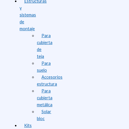
Estructuras
y
sistemas
de
montaje
Para
cubierta
de
teja
Para
suelo
Accesorios
estructura
Para
cubierta
metálica
Solar
bloc
Kits