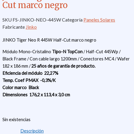
Cut marco negro
SKU
FS-JINKO-NEO-445W
Categoría
Paneles Solares
Fabricante
Jinko
JINKO Tiger Neo R 445W Half-Cut marco negro
Módulo Mono-Cristalino
Tipo-N
TopCon
/ Half-Cut 445Wp /
Black Frame / Con cable largo 1200mm / Conectores MC4 / Wafer
182 x 186 mm /
25 años de garantía de producto.
Eficiencia del módulo
22,27%
Temp. Coef PMAX
-0,3%/K
Color marco
Black
Dimensiones
176,2 x 113,4 x 3,0 cm
Sin existencias
Descripción