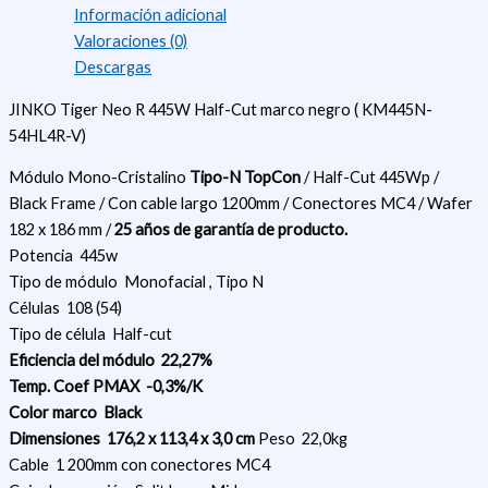
Información adicional
Valoraciones (0)
Descargas
JINKO Tiger Neo R 445W Half-Cut marco negro ( KM445N-
54HL4R-V)
Módulo Mono-Cristalino
Tipo-N
TopCon
/ Half-Cut 445Wp /
Black Frame / Con cable largo 1200mm / Conectores MC4 / Wafer
182 x 186 mm /
25 años de garantía de producto.
Potencia
445w
Tipo de módulo
Monofacial , Tipo N
Células
108 (54)
Tipo de célula
Half-cut
Eficiencia del módulo
22,27%
Temp. Coef PMAX
-0,3%/K
Color marco
Black
Dimensiones
176,2 x 113,4 x 3,0 cm
Peso
22,0kg
Cable
1 200mm con conectores MC4