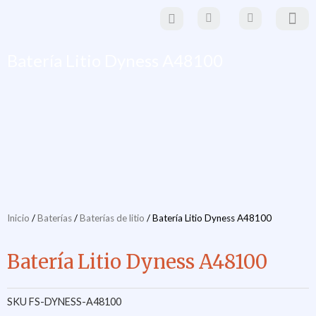
Ir
al
contenido
Paneles Solare
Estructuras y sistemas de mo
Material eléctrico y
movilidad eléctr
Batería Litio Dyness A48100
Inicio
/
Baterías
/
Baterías de litio
/ Batería Litio Dyness A48100
Batería Litio Dyness A48100
SKU
FS-DYNESS-A48100