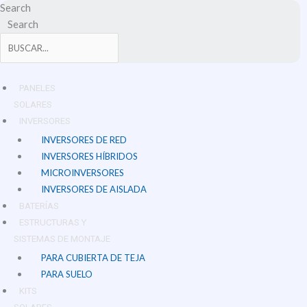
Ir
Search
al
Search
contenido
PANELES
SOLARES
INVERSORES
INVERSORES DE RED
INVERSORES HÍBRIDOS
MICROINVERSORES
INVERSORES DE AISLADA
BATERÍAS
ESTRUCTURAS Y
SISTEMAS DE MONTAJE
PARA CUBIERTA DE TEJA
PARA SUELO
KITS