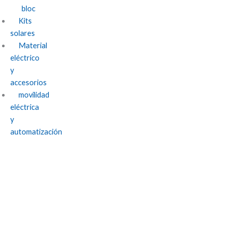
bloc
Kits
solares
Material
eléctrico
y
accesorios
movilidad
eléctrica
y
automatización
Paneles solares en Almuñécar: todo lo que
debes saber sobre la energía solar en la
Costa Tropical