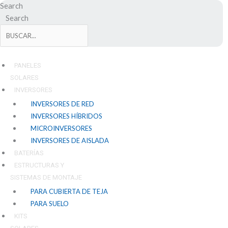
Ir
Search
al
Search
contenido
PANELES
SOLARES
INVERSORES
INVERSORES DE RED
INVERSORES HÍBRIDOS
MICROINVERSORES
INVERSORES DE AISLADA
BATERÍAS
ESTRUCTURAS Y
SISTEMAS DE MONTAJE
PARA CUBIERTA DE TEJA
PARA SUELO
KITS