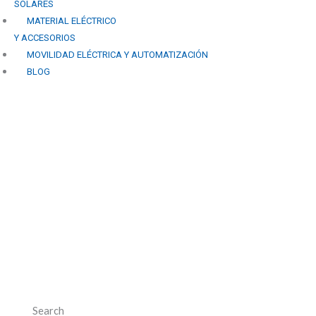
SOLARES
MATERIAL ELÉCTRICO
Y ACCESORIOS
MOVILIDAD ELÉCTRICA Y AUTOMATIZACIÓN
BLOG
Paneles solares en
Almuñécar: todo lo que
debes saber sobre la
energía solar en la Costa
Tropical
Search