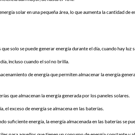
a energía solar en una pequeña área, lo que aumenta la cantidad de 
s que solo se puede generar energía durante el día, cuando hay luz s
a, incluso cuando el sol no brilla.
macenamiento de energía que permiten almacenar la energía generad
ías que almacenan la energía generada por los paneles solares.
a, el exceso de energía se almacena en las baterías.
o suficiente energía, la energía almacenada en las baterías se pued
les para aquellos que tienen un consumo de energía constante y al