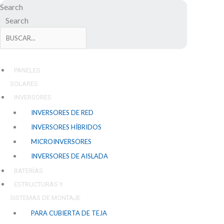
Ir
Search
al
Search
contenido
PANELES
SOLARES
INVERSORES
INVERSORES DE RED
INVERSORES HÍBRIDOS
MICROINVERSORES
INVERSORES DE AISLADA
BATERÍAS
ESTRUCTURAS Y
SISTEMAS DE MONTAJE
PARA CUBIERTA DE TEJA