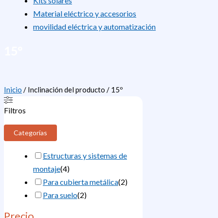
Kits solares
Material eléctrico y accesorios
movilidad eléctrica y automatización
15º
Inicio
/ Inclinación del producto / 15º
Filtros
Categorías
Estructuras y sistemas de
montaje
(
4
)
Para cubierta metálica
(
2
)
Para suelo
(
2
)
Precio