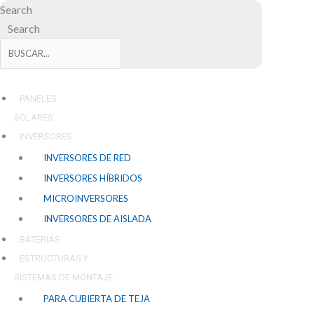
Ir
Search
al
Search
contenido
PANELES
SOLARES
INVERSORES
INVERSORES DE RED
INVERSORES HÍBRIDOS
MICROINVERSORES
INVERSORES DE AISLADA
BATERÍAS
ESTRUCTURAS Y
SISTEMAS DE MONTAJE
PARA CUBIERTA DE TEJA