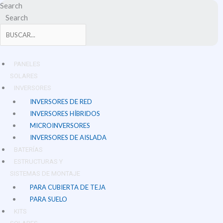
Ir
Search
al
Search
contenido
PANELES
SOLARES
INVERSORES
INVERSORES DE RED
INVERSORES HÍBRIDOS
MICROINVERSORES
INVERSORES DE AISLADA
BATERÍAS
ESTRUCTURAS Y
SISTEMAS DE MONTAJE
PARA CUBIERTA DE TEJA
PARA SUELO
KITS