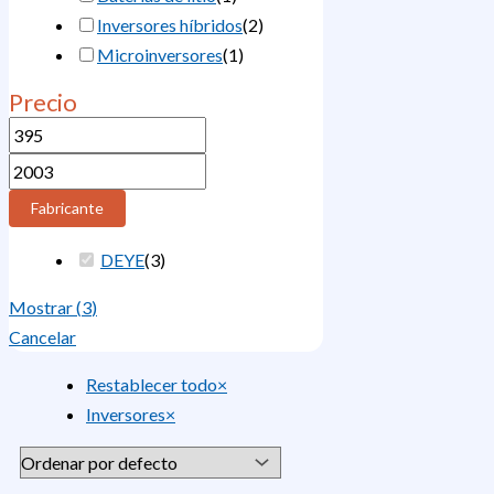
Inversores híbridos
(
2
)
Microinversores
(
1
)
Precio
Fabricante
DEYE
(
3
)
Mostrar
(
3
)
Cancelar
Restablecer todo
×
Inversores
×