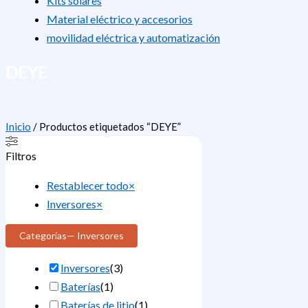
Kits solares
Material eléctrico y accesorios
movilidad eléctrica y automatización
DEYE
Inicio
/ Productos etiquetados “DEYE”
Filtros
Restablecer todo
×
Inversores
×
Categorías
— Inversores
Inversores
(
3
)
Baterías
(
1
)
Baterías de litio
(
1
)