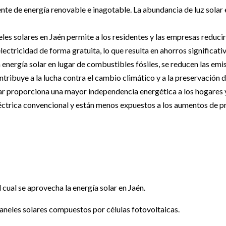
ente de energía renovable e inagotable. La abundancia de luz solar 
les solares en Jaén permite a los residentes y las empresas reducir
ectricidad de forma gratuita, lo que resulta en ahorros significativ
la energía solar en lugar de combustibles fósiles, se reducen las em
ntribuye a la lucha contra el cambio climático y a la preservación
ar proporciona una mayor independencia energética a los hogares y
éctrica convencional y están menos expuestos a los aumentos de pre
 cual se aprovecha la energía solar en Jaén.
 paneles solares compuestos por células fotovoltaicas.