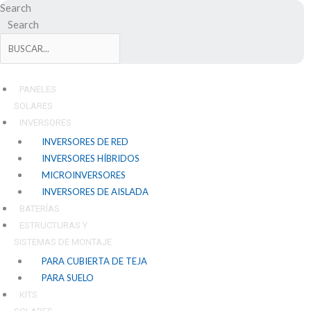
Ir
Search
al
Search
contenido
PANELES
SOLARES
INVERSORES
INVERSORES DE RED
INVERSORES HÍBRIDOS
MICROINVERSORES
INVERSORES DE AISLADA
BATERÍAS
ESTRUCTURAS Y
SISTEMAS DE MONTAJE
PARA CUBIERTA DE TEJA
PARA SUELO
KITS