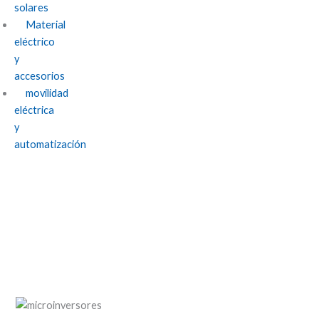
solares
Material
eléctrico
y
accesorios
movilidad
eléctrica
y
automatización
Microinversores: ¿Por qué están ganando
popularidad en la energía solar
residencial?