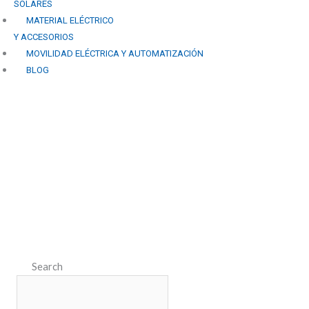
SOLARES
MATERIAL ELÉCTRICO
Y ACCESORIOS
MOVILIDAD ELÉCTRICA Y AUTOMATIZACIÓN
BLOG
Microinversores: ¿Por qué
están ganando
popularidad en la energía
solar residencial?
Search