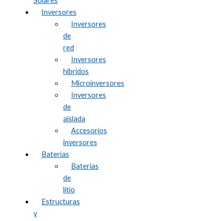
Solares
Inversores
Inversores
de
red
Inversores
híbridos
Microinversores
Inversores
de
aislada
Accesorios
inversores
Baterías
Baterías
de
litio
Estructuras
y