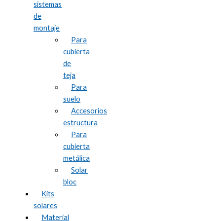
sistemas
de
montaje
Para
cubierta
de
teja
Para
suelo
Accesorios
estructura
Para
cubierta
metálica
Solar
bloc
Kits
solares
Material