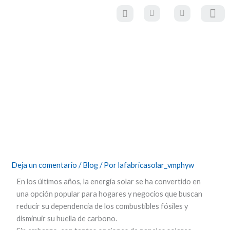
Ir
al
contenido
Paneles Solare
Estructuras y sistemas de mo
Material eléctrico y
movilidad eléctr
Comparativa de tecnologías: paneles
solares monocristalinos vs.
policristalinos para hogares
Deja un comentario
/
Blog
/ Por
lafabricasolar_vmphyw
En los últimos años, la energía solar se ha convertido en
una opción popular para hogares y negocios que buscan
reducir su dependencia de los combustibles fósiles y
disminuir su huella de carbono.