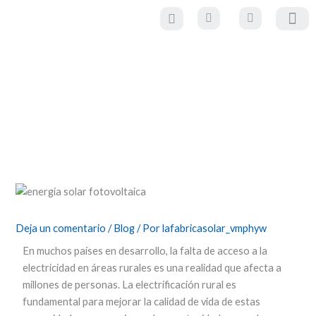
Ir
al
contenido
Paneles Solare
Estructuras y sistemas de mo
Material eléctrico y
movilidad eléctr
Cómo la energía solar fotovoltaica
puede contribuir a la electrificación
rural en países en desarrollo.
Deja un comentario
/
Blog
/ Por
lafabricasolar_vmphyw
En muchos países en desarrollo, la falta de acceso a la
electricidad en áreas rurales es una realidad que afecta a
millones de personas. La electrificación rural es
fundamental para mejorar la calidad de vida de estas