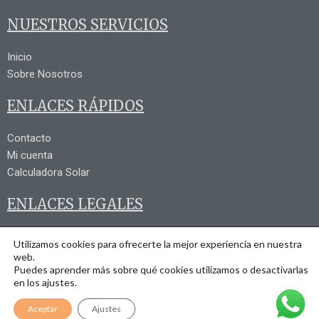
NUESTROS SERVICIOS
Inicio
Sobre Nosotros
ENLACES RÁPIDOS
Contacto
Mi cuenta
Calculadora Solar
ENLACES LEGALES
Aviso Legal
Utilizamos cookies para ofrecerte la mejor experiencia en nuestra
Política de Privacidad
web.
Puedes aprender más sobre qué cookies utilizamos o desactivarlas
Política de Cookies
en los ajustes.
Términos y Condiciones
Aceptar
Ajustes