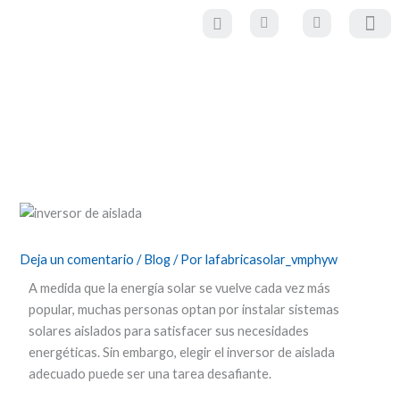
Ir
al
contenido
Cómo elegir el mejor inversor de aislada
para tu sistema solar
Deja un comentario
/
Blog
/ Por
lafabricasolar_vmphyw
A medida que la energía solar se vuelve cada vez más
popular, muchas personas optan por instalar sistemas
solares aislados para satisfacer sus necesidades
energéticas. Sin embargo, elegir el inversor de aislada
adecuado puede ser una tarea desafiante.