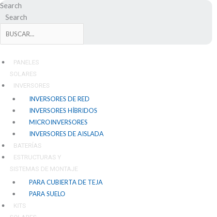
Ir
Search
al
Search
contenido
PANELES
SOLARES
INVERSORES
INVERSORES DE RED
INVERSORES HÍBRIDOS
MICROINVERSORES
INVERSORES DE AISLADA
BATERÍAS
ESTRUCTURAS Y
SISTEMAS DE MONTAJE
PARA CUBIERTA DE TEJA
PARA SUELO
KITS