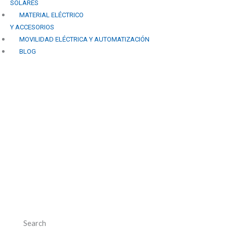
SOLARES
MATERIAL ELÉCTRICO
Y ACCESORIOS
MOVILIDAD ELÉCTRICA Y AUTOMATIZACIÓN
BLOG
Las ventajas de combinar
energía solar fotovoltaica
con otras fuentes de
energía renovable en
Granada.
Search