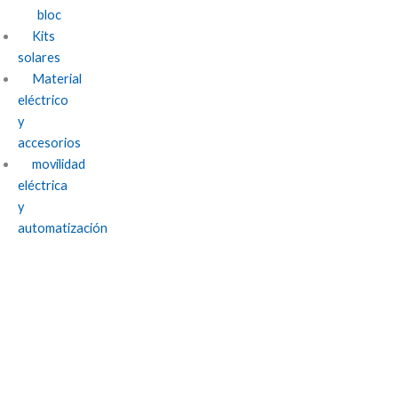
bloc
Kits
solares
Material
eléctrico
y
accesorios
movilidad
eléctrica
y
automatización
Las ventajas de combinar energía solar
fotovoltaica con otras fuentes de energía
renovable en Granada.