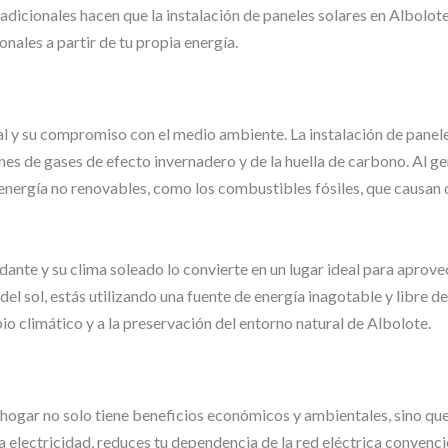
s adicionales hacen que la instalación de paneles solares en Albolot
nales a partir de tu propia energía.
al y su compromiso con el medio ambiente. La instalación de panele
es de gases de efecto invernadero y de la huella de carbono. Al ge
energía no renovables, como los combustibles fósiles, que causan 
dante y su clima soleado lo convierte en un lugar ideal para aprove
 del sol, estás utilizando una fuente de energía inagotable y libre d
io climático y a la preservación del entorno natural de Albolote.
u hogar no solo tiene beneficios económicos y ambientales, sino qu
a electricidad, reduces tu dependencia de la red eléctrica convencio