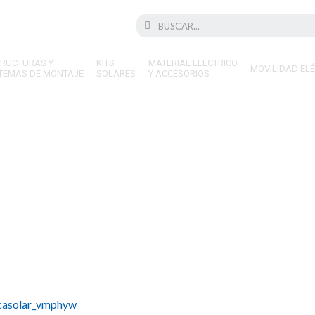
Search
Search
TRUCTURAS Y
KITS
MATERIAL ELÉCTRICO
MOVILIDAD EL
STEMAS DE MONTAJE
SOLARES
Y ACCESORIOS
s instalar paneles solares 
icasolar_vmphyw