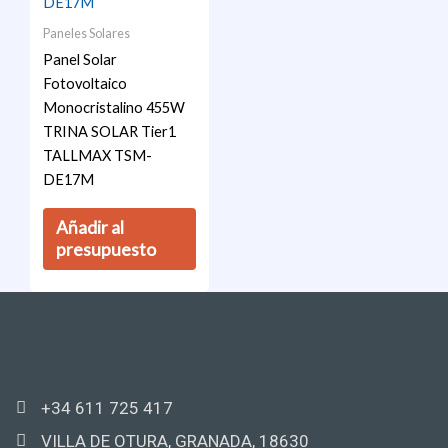
Paneles Solares
Panel Solar
Fotovoltaico
Monocristalino 455W
TRINA SOLAR Tier1
TALLMAX TSM-
DE17M
Añadir al
presupuesto
+34 611 725 417
VILLA DE OTURA, GRANADA, 18630