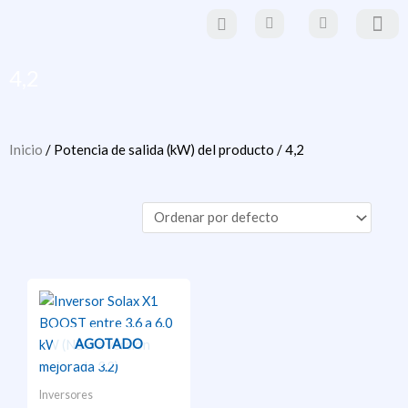
Ir
al
contenido
Paneles Solare
Estructuras y sistemas de mo
Material eléctrico y
movilidad eléctr
4,2
Inicio
/ Potencia de salida (kW) del producto / 4,2
Este
producto
tiene
AGOTADO
múltiples
variantes.
Inversores
Las