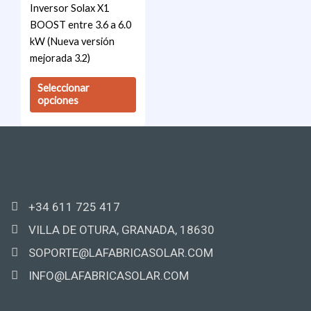
Inversor Solax X1
opciones
BOOST entre 3.6 a 6.0
se
kW (Nueva versión
pueden
mejorada 3.2)
elegir
en
Seleccionar
la
opciones
página
de
producto
+34 611 725 417
VILLA DE OTURA, GRANADA, 18630
SOPORTE@LAFABRICASOLAR.COM
INFO@LAFABRICASOLAR.COM