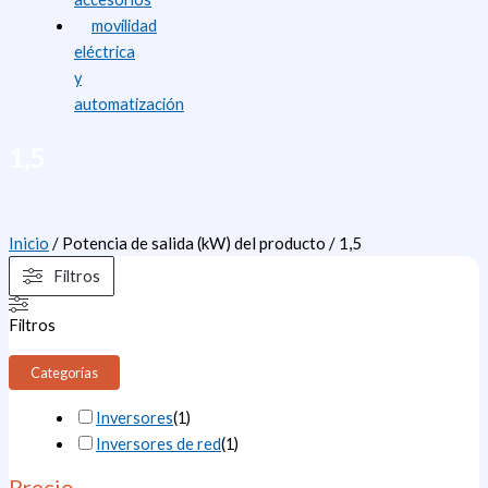
movilidad
eléctrica
y
automatización
1,5
Inicio
/ Potencia de salida (kW) del producto / 1,5
Filtros
Filtros
Categorías
Inversores
(
1
)
Inversores de red
(
1
)
Precio